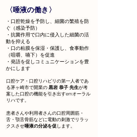
〈唾液の働き〉
・口腔乾燥を予防し、細菌の繁殖を防
ぐ（感染予防）
・抗菌作用で口内に侵入した細菌の活
動を抑える
・口の粘膜を保湿・保護し、食事動作
（咀嚼、嚥下）を促進
・発語を促しコミュニケーションを豊
かにします
口腔ケア・口腔リハビリの第一人者であ
る茅ヶ崎市で開業の
黒岩 恭子 先生
が考
案した口腔の機能を引き出すemオーラル
リハです。
患者さんや利用者さんの口腔周囲筋・
舌・顎舌骨筋などに電動の刺激でリラッ
クスさせ
唾液の分泌を促
します。