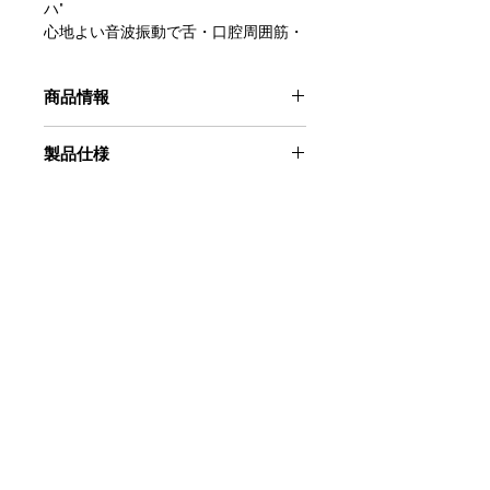
ハ"
心地よい音波振動で舌・口腔周囲筋・
顎舌骨筋をリラックスさせてお口周り
の環境を整えます。
商品情報
発送について：
製品仕様
在庫がある場合、2～3営業日以内に出
荷いたします。
全長…約20cm
「お顔リラックス」の横幅 約5cm
在庫およびお取り寄せについて：
「舌リラックス」の横幅 約
在庫状況によりメーカーへのお取り寄
3.3cm
せとなる場合がございます。
重量（電池含む）…
お取り寄せの場合、納期について別途
お問い合わせ
「お顔リラックス」取付時 約40g
ご連絡をさせて頂きます。あらかじめ
「舌リラックス」 取付時 約35g
ご了承ください。
電源…単４乾電池 1本使用
材質…ABS樹脂
表示価格：
ラックヘルスケア株式会社
※ お顔リラックス・舌リラック
表示価格は全て税込価格です。
​営業本部
ス部分は、ABS樹脂・TPE製で耐熱温
〒102-0093
度 約80度。
東京都千代田区平河町1-3-13
送料：
付属品…単４アルカリ電池 1本（試供
CIRCLES平河町 3F
送料は一度のご注文につき、全国一律