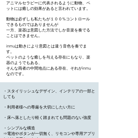
アニマルセラピーに代表されるように動物、ペ
ットには癒しの効果があると言われています。
動物は必ずしも私たちが１００%コントロール
できるものではありませんが
一方、楽器は意図した方法でしか音楽を奏でる
ことはできません。
inmuは動きにより意図とは違う音色を奏でま
す。
ペットのような癒しを与える存在にもなり、楽
器のようでもある、
そんな両者の中間地点にある存在、それがinmu
なのです。
・スタイリッシュなデザイン、インテリアの一部と
しても
・利用者様への尊厳を大切にしたい方に
・床へ落としたり軽く踏まれても問題のない強度
・シンプルな構造
⇒電池やボタンが一切無く、リモコンや専用アプリ