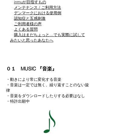
・
inmuが目指すもの
・
メンテナンス / ご利用方法
・
デンマークにおける使用例
・
認知症と五感刺激
・
ご利用者様の声
・
​よくある質問
・
購入はまだちょっと…でも実際に試して
みたいと思ったあなたへ
０１ MUSIC 『音楽』
・動きにより常に変化する音楽
・音楽は一定では無く、繰り返すことのない旋
律
・音楽をダウンロードしたりする必要はなし
・特許出願中