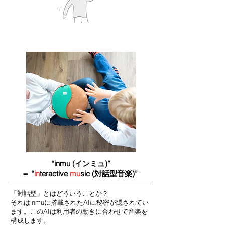
“inmu (インミュ)”
＝
“
in
teractive
mu
sic (対話型音楽)”
「対話型」とはどういうことか？
それはinmuに搭載されたAIに秘密が隠されてい
ます。このAIは利用者の動きに合わせて音楽を
構成します。