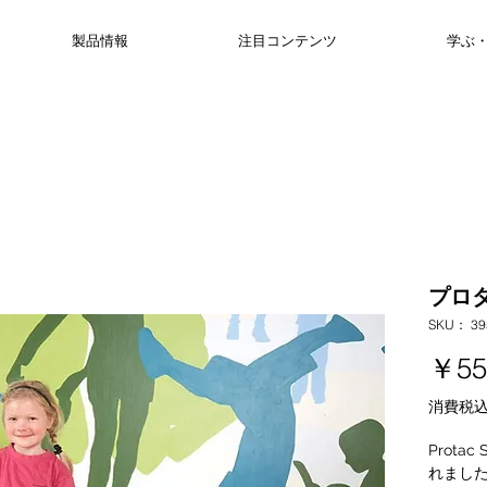
製品情報
注目コンテンツ
学ぶ
プロ
SKU： 39
￥55
消費税
Prota
れまし