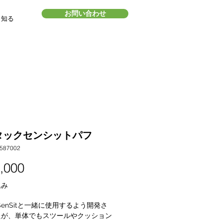
お問い合わせ
・知る
タックセンシットパフ
587002
価
,000
格
込み
c SenSitと一緒に使用するよう開発さ
たが、単体でもスツールやクッション