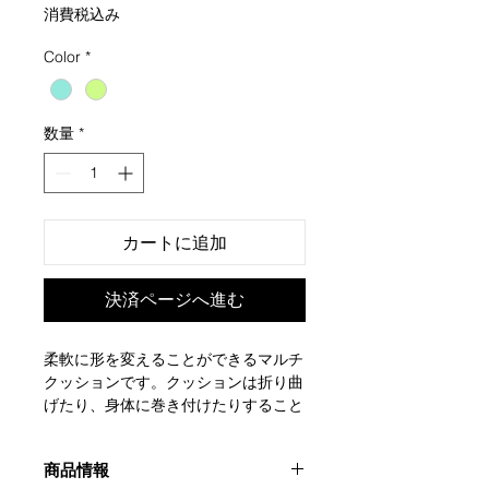
格
消費税込み
Color
*
数量
*
カートに追加
決済ページへ進む
柔軟に形を変えることができるマルチ
クッションです。クッションは折り曲
げたり、身体に巻き付けたりすること
ができるので、アクティビティやリラ
ックスして休みたいとき、あるいはポ
商品情報
ジショニング用など幅広い場面で使用