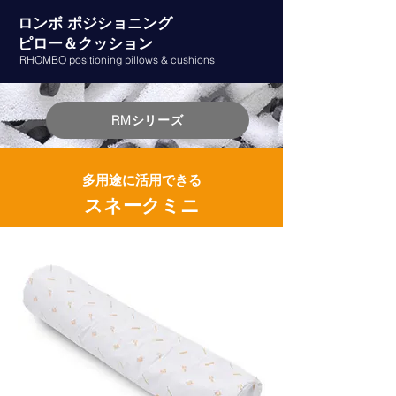
ロンボ ポジショニング
ピロー＆クッション
RHOMBO positioning pillows & cushions
RMシリーズ
多用途に活用できる
スネークミニ